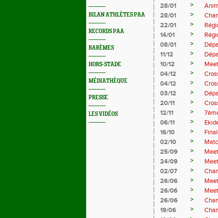
>
28/01
Anim
>
BILAN ATHLÈTES PAA
28/01
Cham
>
22/01
Régi
RECORDS PAA
>
14/01
Régi
>
08/01
Dépa
BARÈMES
>
11/12
Dépa
>
10/12
Meet
HORS-STADE
>
04/12
Cros
MÉDIATHÈQUE
>
04/12
Cros
>
03/12
Dépa
PRESSE
>
20/11
Cros
>
12/11
7ème
LES VIDÉOS
>
06/11
Ekid
>
16/10
Fina
>
02/10
Matc
>
25/09
Meet
>
24/09
Meet
>
02/07
Cham
>
26/06
Meet
>
26/06
Meet
>
26/06
Cham
>
19/06
Cham