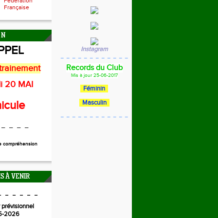
Fédération
Française
 N
PPEL
Instagram
_ _ _ _ _ _ _ _ _ _ _ _
trainement
Records du Club
Mis à jour 25-06-2017
i 20 MAI
Féminin
icule
Masculin
_ _ _ _ _ _ _ _ _ _ _ _
 _ _ _ _
re compréhension
S À VENIR
_ _ _ _ _ _
 prévisionnel
5-2026