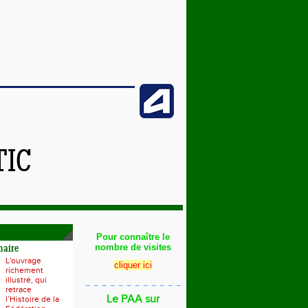
TIC
Pour connaître le
nombre de visites
naire
L'ouvrage
cliquer ici
richement
illustré, qui
_ _ _ _ _ _ _ _ _ _ _ _
retrace
Le PAA sur
l’Histoire de la