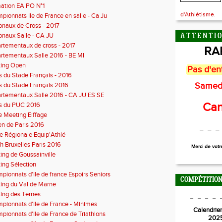
ation EA PO N°1
d'Athlétisme.
pionnats Ile de France en salle - Ca Ju
onaux de Cross - 2017
onaux Salle - CA JU
A T T E N T I O
rtementaux de cross - 2017
RA
rtementaux Salle 2016 - BE MI
ing Open
Pas d'en
s du Stade Français - 2016
Samed
s du Stade Français 2016
rtementaux Salle 2016 - CA JU ES SE
Can
s du PUC 2016
 Meeting Eiffage
en de Paris 2016
_ _ _
le Régionale Equip'Athlé
h Bruxelles Paris 2016
Merci de vot
ing de Goussainville
ing Sélection
pionnats d'Ile de france Espoirs Seniors
COMPÉTITION
ing du Val de Marne
ing des Ternes
_ _ _ _ 
pionnats d'Ile de France - Minimes
Calendrier
pionnats d'Ile de France de Triathlons
202