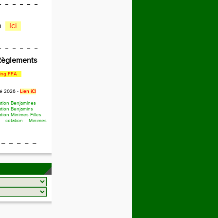
_ _ _ _ _ _
en
Ici
_ _ _ _ _ _
 Règlements
ing FFA
té 2026 -
Lien iCI
ation Benjamines
ation Benjamins
tion Minimes Filles
 cotation Minimes
 _ _ _ _ _