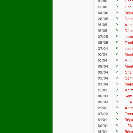
>
18/06
Cham
>
12/06
Chal
>
04/06
Régi
>
28/05
Dépa
>
16/05
Anim
>
15/05
Dépa
>
07/05
Inte
>
05/05
Tria
>
27/04
Jour
>
10/04
Meet
>
10/04
Anim
>
09/04
Meet
>
09/04
Chal
>
03/04
Comp
>
03/04
Mara
>
13/03
Anim
>
06/03
Semi
>
05/03
LIFA
>
21/02
Anim
>
07/02
Epre
>
31/01
Régi
>
30/01
LIFA
>
16/01
Régi