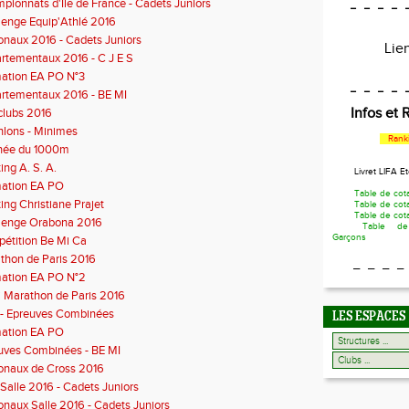
pionnats d'Ile de France - Cadets Juniors
_ _ _ _ 
lenge Equip'Athlé 2016
onaux 2016 - Cadets Juniors
Li
rtementaux 2016 - C J E S
ation EA PO N°3
_ _ _ _ 
rtementaux 2016 - BE MI
Infos et
rclubs 2016
thlons - Minimes
Rank
née du 1000m
ing A. S. A.
Livret LIFA E
ation EA PO
Table de cot
ing Christiane Prajet
Table de cot
Table de cota
lenge Orabona 2016
Table de
Garçons
étition Be Mi Ca
thon de Paris 2016
_ _ _ _
ation EA PO N°2
 Marathon de Paris 2016
 - Epreuves Combinées
LES ESPACES
ation EA PO
uves Combinées - BE MI
onaux de Cross 2016
 Salle 2016 - Cadets Juniors
onaux Salle 2016 - Cadets Juniors