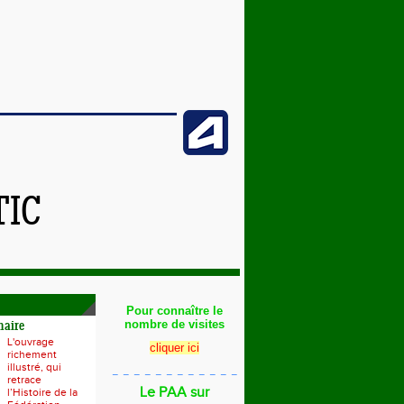
TIC
Pour connaître le
nombre de visites
naire
L'ouvrage
cliquer ici
richement
illustré, qui
_ _ _ _ _ _ _ _ _ _ _ _
retrace
Le PAA sur
l’Histoire de la