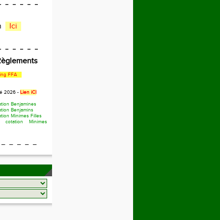
_ _ _ _ _ _
en
Ici
_ _ _ _ _ _
 Règlements
ing FFA
té 2026 -
Lien iCI
ation Benjamines
ation Benjamins
tion Minimes Filles
 cotation Minimes
 _ _ _ _ _