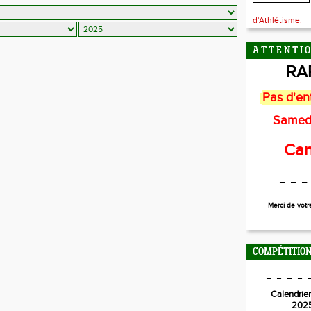
d'Athlétisme.
A T T E N T I O
RA
Pas d'en
Samed
Can
_ _ _
Merci de vot
COMPÉTITION
_ _ _ _ 
Calendrier
202