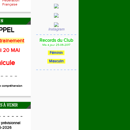
Fédération
Française
 N
PPEL
Instagram
_ _ _ _ _ _ _ _ _ _ _ _
trainement
Records du Club
Mis à jour 25-06-2017
i 20 MAI
Féminin
icule
Masculin
_ _ _ _ _ _ _ _ _ _ _ _
 _ _ _ _
re compréhension
S À VENIR
_ _ _ _ _ _
 prévisionnel
5-2026