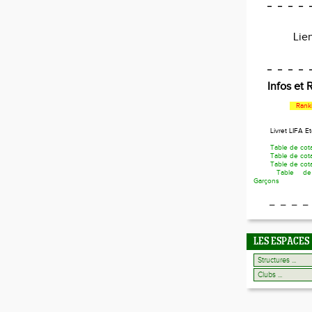
_ _ _ _ 
Li
_ _ _ _ 
Infos et
Rank
Livret LIFA E
Table de cot
Table de cot
Table de cota
Table de
Garçons
_ _ _ _
LES ESPACES