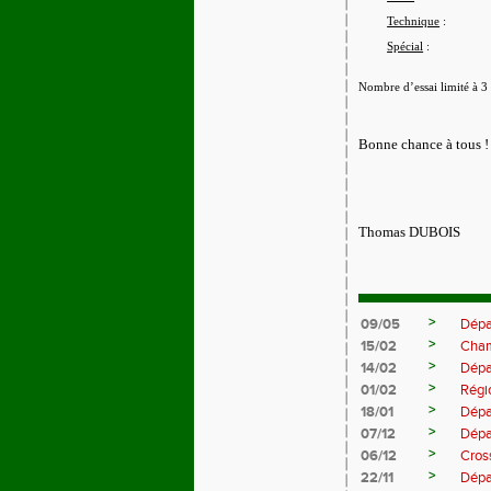
Technique
:
Spécial
:
Nombre d’essai limité à 3 
Bonne chance à tous !
Thomas DUBOIS
>
09/05
Dépa
>
15/02
Cham
>
14/02
Dépa
>
01/02
Régi
>
18/01
Dépa
>
07/12
Dépa
>
06/12
Cros
>
22/11
Dépa