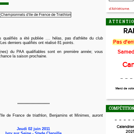
d'Athlétisme.
A T T E N T I O
RA
s qualifiés a été publiée .... hélas, pas d'athlète du club
Pas d'en
 Les derniers qualifiés ont réalisé 81 points.
Samed
(nes) du PAA qualifiables sont en première année; vous
chance la saison prochaine.
Can
_ _ _
Merci de vot
***************************
COMPÉTITION
Ile de France de triathlon, Benjamins et Minimes, auront
_ _ _ _ 
Calendrier
Jeudi 02 juin 2011
202
Ivry sur Seine - Stade Clerville