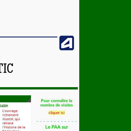
TIC
Pour connaître le
nombre de visites
naire
L'ouvrage
cliquer ici
richement
illustré, qui
_ _ _ _ _ _ _ _ _ _ _ _
retrace
Le PAA sur
l’Histoire de la