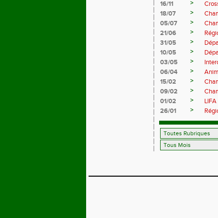
>
16/11
Cros
>
18/07
Cham
>
05/07
Cham
>
21/06
Régi
>
31/05
Dépa
>
10/05
Dépa
>
03/05
Inte
>
06/04
Anim
>
15/02
Cham
>
09/02
Cham
>
01/02
LIFA
>
26/01
Régi