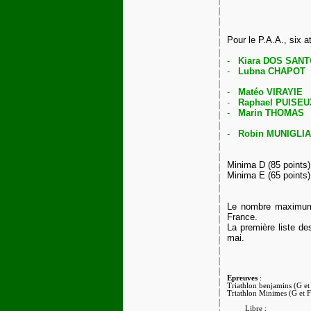
Pour le P.A.A., six a
-
Kiara DOS SAN
-
Lubna CHAPOT
-
Matéo VIRAYIE
-
Raphael PUISEU
-
Marin THOMAS
-
Robin MUNIGLIA
Minima D (85 points) 
Minima E (65 points) 
Le nombre maximum d
France.
La première liste des
mai.
Epreuves
:
Triathlon benjamins (G et 
Triathlon Minimes (G et F
Libre
: