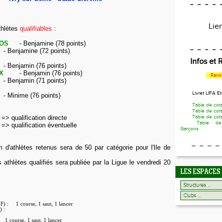
_ _ _ _ 
Li
thlètes
qualifiables
:
TOS
- Benjamine (78 points)
_ _ _ _ 
- Benjamine (72 points)
Infos et
- Benjamin (76 points)
X
- Benjamin (76 points)
Rank
- Benjamin (71 points)
Livret LIFA E
- Minime (76 points)
Table de cot
Table de cot
=> qualification directe
Table de cota
Table de
=> qualification éventuelle
Garçons
_ _ _ _
'athlètes retenus sera de 50 par catégorie pour l'Ile de
 athlètes qualifiés sera publiée par la Ligue le vendredi 20
LES ESPACES
F) :
1 course, 1 saut, 1 lancer
) :
1 course, 1 saut, 1 lancer