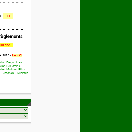
_ _ _ _ _ _
en
Ici
_ _ _ _ _ _
 Règlements
ing FFA
té 2026 -
Lien iCI
ation Benjamines
ation Benjamins
tion Minimes Filles
 cotation Minimes
 _ _ _ _ _