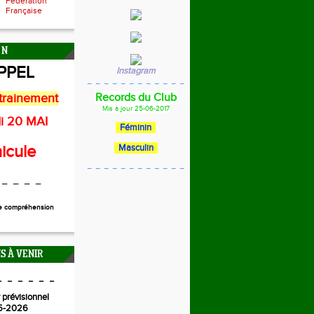
Fédération
Française
 N
PPEL
Instagram
_ _ _ _ _ _ _ _ _ _ _ _
trainement
Records du Club
Mis à jour 25-06-2017
i 20 MAI
Féminin
icule
Masculin
_ _ _ _ _ _ _ _ _ _ _ _
 _ _ _ _
re compréhension
S À VENIR
_ _ _ _ _ _
 prévisionnel
5-2026