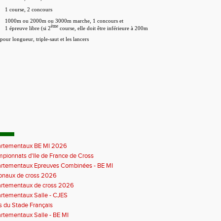
1 course, 2 concours
1000m ou 2000m ou 3000m marche, 1 concours et
ème
1 épreuve libre (si 2
course, elle doit être inférieure à 200m
pour longueur, triple-saut et les lancers
rtementaux BE MI 2026
pionnats d'Ile de France de Cross
rtementaux Epreuves Combinées - BE MI
onaux de cross 2026
rtementaux de cross 2026
rtementaux Salle - CJES
s du Stade Français
rtementaux Salle - BE MI