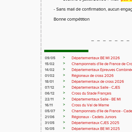
- Sans mail de confirmation, aucun enga
Bonne compétition
_ _ _ _ _ _ _
>
09/05
Départementaux BE MI 2026
>
15/02
Championnats d'Ile de France de Cr
>
14/02
Départementaux Epreuves Combinée
>
01/02
Régionaux de cross 2026
>
18/01
Départementaux de cross 2026
>
07/12
Départementaux Salle - CJES
>
06/12
Cross du Stade Français
>
22/11
Départementaux Salle - BE MI
>
16/11
Cross du Val de Marne
>
05/07
Championnats d'Ile de France - Cade
>
21/06
Régionaux - Cadets Juniors
>
31/05
Départementaux CJES 2025
>
10/05
Départementaux BE MI 2025