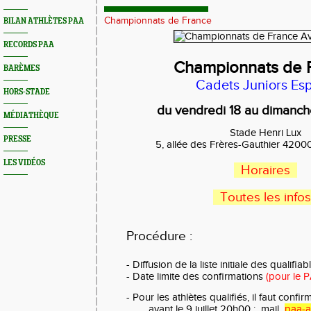
Championnats de France
BILAN ATHLÈTES PAA
RECORDS PAA
Championnats de 
BARÈMES
Cadets Juniors Es
HORS-STADE
du vendredi 18 au dimanche
MÉDIATHÈQUE
Stade Henri Lux
PRESSE
5, allée des Frères-Gauthier 4200
LES VIDÉOS
Horaires
Toutes les infos
Procédure :
- Diffusion de la liste initiale des qualifiabl
- Date limite des confirmations
(pour le 
- Pour les athlètes qualifiés, il faut conf
avant le 9 juillet 20h00 :
mail
paa-a