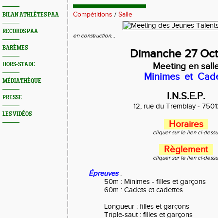
Compétitions
/
Salle
BILAN ATHLÈTES PAA
RECORDS PAA
en construction...
BARÈMES
Dimanche 27 Oc
Meeting en sall
HORS-STADE
Minimes et Cad
MÉDIATHÈQUE
I.N.S.E.P.
PRESSE
12, rue du Tremblay - 7501
LES VIDÉOS
Horaires
cliquer sur le lien ci-dess
Règlement
cliquer sur le lien ci-dess
Épreuves
:
50m : Minimes - filles et garçons
60m : Cadets et cadettes
Longueur : filles et garçons
Triple-saut : filles et garçons