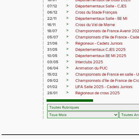
18/01
Départementaux de cross 2026
>
07/12
Départementaux Salle - CJES
>
06/12
Cross du Stade Français
>
22/11
Départementaux Salle - BE MI
>
16/11
Cross du Val de Marne
>
18/07
Championnats de France Avenir 20
>
05/07
Championnats d'Ile de France - Cade
>
21/06
Régionaux - Cadets Juniors
>
31/05
Départementaux CJES 2025
>
10/05
Départementaux BE MI 2025
>
03/05
Interclubs 2025
>
06/04
Animation du PUC
>
15/02
Championnats de France en salle - 
>
09/02
Championnats d'Ile de France de Cr
>
01/02
LIFA Salle 2025 - Cadets Juniors
>
26/01
Régionaux de cross 2025