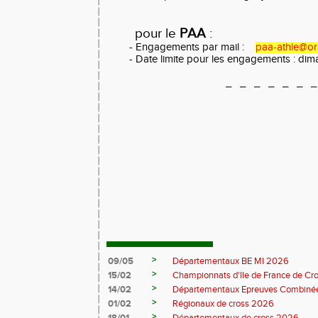
pour le
PAA
:
- Engagements par mail :
paa-athle@or
- Date limite pour les engagements : di
_ _ _ _ _ _ 
>
09/05
Départementaux BE MI 2026
>
15/02
Championnats d'Ile de France de Cr
>
14/02
Départementaux Epreuves Combinée
>
01/02
Régionaux de cross 2026
>