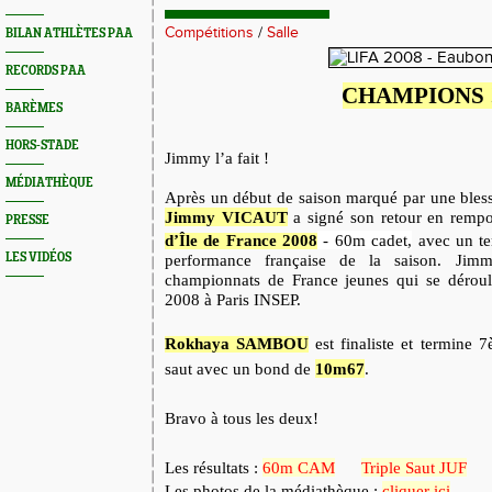
Compétitions
/
Salle
BILAN ATHLÈTES PAA
RECORDS PAA
CHAMPIONS 
BARÈMES
HORS-STADE
Jimmy l’a fait !
MÉDIATHÈQUE
Après un début de saison marqué par une blessu
Jimmy VICAUT
a signé son retour en rempor
PRESSE
d’Île de France 2008
- 60m
cadet,
avec un t
LES VIDÉOS
performance française de la saison. Jimm
championnats de France jeunes qui se déroule
2008 à Paris INSEP.
Rokhaya SAMBOU
est finaliste et termine 
saut avec un bond de
10m67
.
Bravo à tous les deux!
Les résultats :
60m CAM
Triple Saut JUF
Les photos de la médiathèque :
cliquer ici