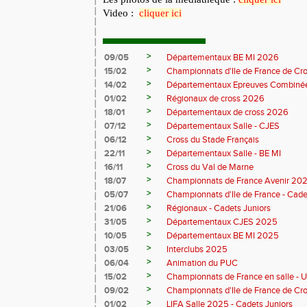
Video :
cliquer ici
>
09/05
Départementaux BE MI 2026
>
15/02
Championnats d'Ile de France de Cr
>
14/02
Départementaux Epreuves Combinée
>
01/02
Régionaux de cross 2026
>
18/01
Départementaux de cross 2026
>
07/12
Départementaux Salle - CJES
>
06/12
Cross du Stade Français
>
22/11
Départementaux Salle - BE MI
>
16/11
Cross du Val de Marne
>
18/07
Championnats de France Avenir 20
>
05/07
Championnats d'Ile de France - Cade
>
21/06
Régionaux - Cadets Juniors
>
31/05
Départementaux CJES 2025
>
10/05
Départementaux BE MI 2025
>
03/05
Interclubs 2025
>
06/04
Animation du PUC
>
15/02
Championnats de France en salle - 
>
09/02
Championnats d'Ile de France de Cr
>
01/02
LIFA Salle 2025 - Cadets Juniors