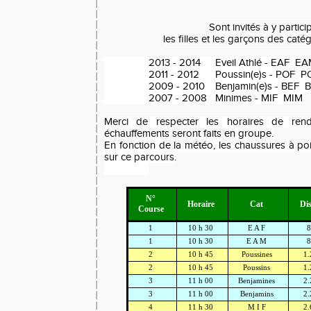
Sont invités à y partici
les filles et les garçons des caté
2013 - 2014
Eveil Athlé - EAF E
2011 - 2012
Poussin(e)s - POF 
2009 - 2010
Benjamin(e)s - BEF 
2007 - 2008
Minimes - MIF MIM
Merci de respecter les horaires de rend
échauffements seront faits en groupe.
En fonction de la météo, les chaussures à 
sur ce parcours.
N°
Horaire
Cat
Di
Course
1
10 h 30
E A F
1
10 h 30
E A M
2
10 h 45
Poussines
1
2
10 h 45
Poussins
1
3
11 h 00
Benjamines
2
3
11 h 00
Benjamins
2
4
11 h 30
M I F
2