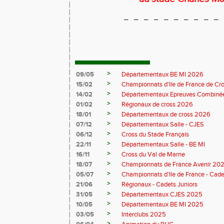
_ _ _ _ _ _ _ _ _ _ 
>
09/05
Départementaux BE MI 2026
>
15/02
Championnats d'Ile de France de Cr
>
14/02
Départementaux Epreuves Combinée
>
01/02
Régionaux de cross 2026
>
18/01
Départementaux de cross 2026
>
07/12
Départementaux Salle - CJES
>
06/12
Cross du Stade Français
>
22/11
Départementaux Salle - BE MI
>
16/11
Cross du Val de Marne
>
18/07
Championnats de France Avenir 20
>
05/07
Championnats d'Ile de France - Cade
>
21/06
Régionaux - Cadets Juniors
>
31/05
Départementaux CJES 2025
>
10/05
Départementaux BE MI 2025
>
03/05
Interclubs 2025
>