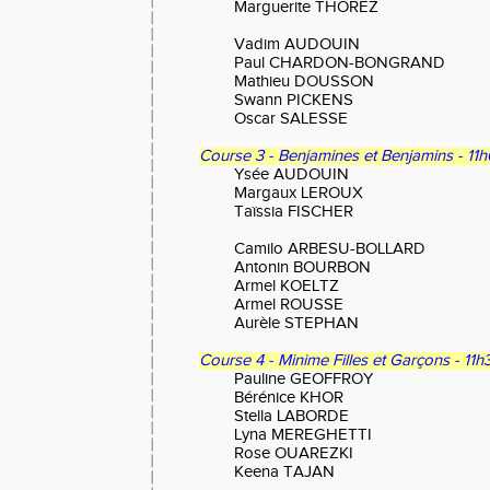
Marguerite THOREZ
Vadim AUDOUIN
Paul CHARDON-BONGRAND
Mathieu DOUSSON
Swann PICKENS
Oscar SALESSE
Course 3 - Benjamines et Benjamins - 11
Ysée AUDOUIN
Margaux LEROUX
Taïssia FISCHER
Camilo ARBESU-BOLLARD
Antonin BOURBON
Armel KOELTZ
Armel ROUSSE
Aurèle STEPHAN
Course 4 - Minime Filles et Garçons - 11h
Pauline GEOFFROY
Bérénice KHOR
Stella LABORDE
Lyna MEREGHETTI
Rose OUAREZKI
Keena TAJAN