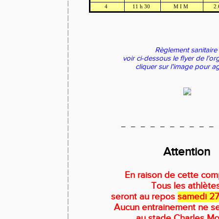
4
11 h 30
M I M
2
Règlement sanitair
voir ci-dessous le flyer de l'o
cliquer sur l'image pour a
_ _ _ _ _ _ _ _ _ _ 
Attention
En raison de cette com
Tous les athlète
seront au repos
samedi 2
Aucun entrainement ne s
au stade Charles M