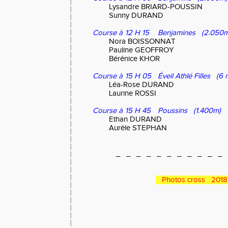
Lysandre BRIARD-POUSSIN
Sunny DURAND
Course à
12 H 15
Benjamines (2.050m
Nora BOISSONNAT
Pauline GEOFFROY
Bérénice KHOR
Course à
15 H 05
Éveil Athlé Filles (6 
Léa-Rose DURAND
Laurine ROSSI
Course à
15 H 45
Poussins (1.400m)
Ethan DURAND
Aurèle STEPHAN
_ _ _ _ _ _ _ _ _ _ _ 
Photos cross 2018