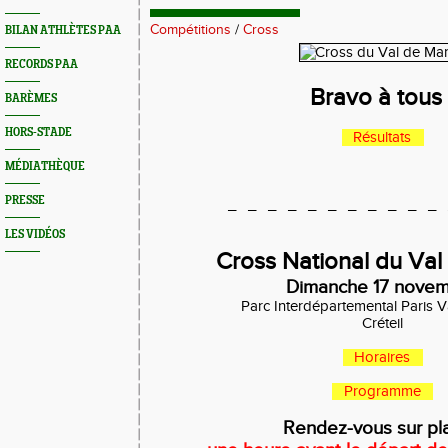
Compétitions
/
Cross
BILAN ATHLÈTES PAA
RECORDS PAA
Bravo à tous 
BARÈMES
HORS-STADE
Résultats
MÉDIATHÈQUE
PRESSE
_ _ _ _ _ _ _ _ _ _ _ 
LES VIDÉOS
Cross National du Va
Dimanche 17 nove
Parc Interdépartemental Paris 
Créteil
Horaires
Programme
Rendez-vous sur pl