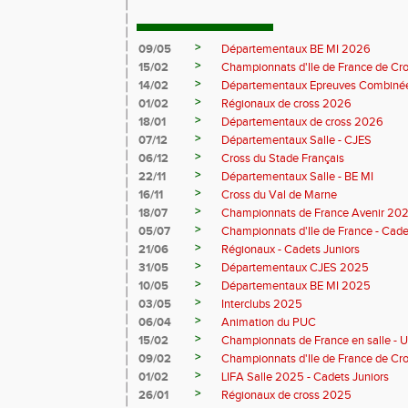
>
09/05
Départementaux BE MI 2026
>
15/02
Championnats d'Ile de France de Cr
>
14/02
Départementaux Epreuves Combinée
>
01/02
Régionaux de cross 2026
>
18/01
Départementaux de cross 2026
>
07/12
Départementaux Salle - CJES
>
06/12
Cross du Stade Français
>
22/11
Départementaux Salle - BE MI
>
16/11
Cross du Val de Marne
>
18/07
Championnats de France Avenir 20
>
05/07
Championnats d'Ile de France - Cade
>
21/06
Régionaux - Cadets Juniors
>
31/05
Départementaux CJES 2025
>
10/05
Départementaux BE MI 2025
>
03/05
Interclubs 2025
>
06/04
Animation du PUC
>
15/02
Championnats de France en salle - 
>
09/02
Championnats d'Ile de France de Cr
>
01/02
LIFA Salle 2025 - Cadets Juniors
>
26/01
Régionaux de cross 2025