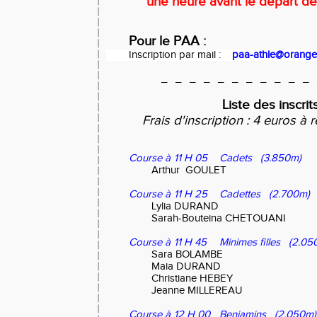
une heure avant le départ de
Pour le PAA :
Inscription par mail :
paa-athle@orange.
_ _ _ _ _ _ _ _ _ _ _ 
Liste des inscrit
Frais d'inscription : 4 euros à 
Course à
11 H 05
Cadets (3.850m)
Arthur GOULET
Course à
11 H 25
Cadettes (2.700m)
Lylia DURAND
Sarah-Bouteina CHETOUANI
Course à
11 H 45
Minimes filles (2.05
Sara BOLAMBE
Maia DURAND
Christiane HEBEY
Jeanne MILLEREAU
Course à
12 H 00
Benjamins (2.050m)