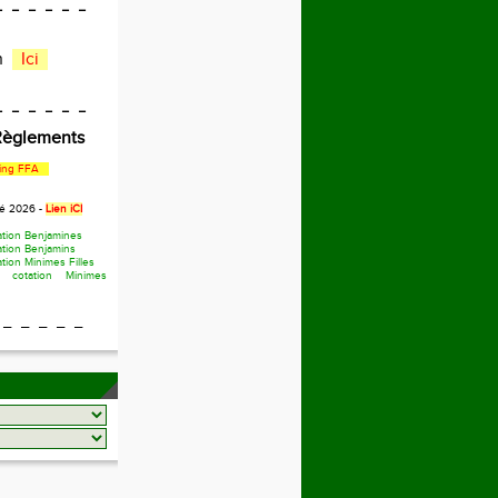
_ _ _ _ _ _
en
Ici
_ _ _ _ _ _
 Règlements
ing FFA
té 2026 -
Lien iCI
ation Benjamines
ation Benjamins
tion Minimes Filles
 cotation Minimes
 _ _ _ _ _