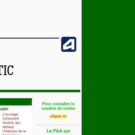
TIC
Pour connaître le
nombre de visites
naire
L'ouvrage
cliquer ici
richement
illustré, qui
_ _ _ _ _ _ _ _ _ _ _ _
retrace
Le PAA sur
l’Histoire de la