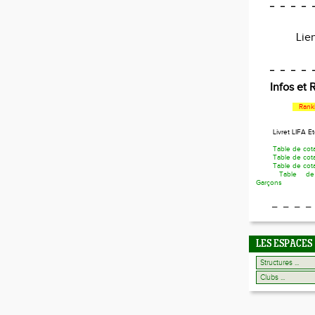
_ _ _ _ 
Li
_ _ _ _ 
Infos et
Rank
Livret LIFA E
Table de cot
Table de cot
Table de cota
Table de
Garçons
_ _ _ _
LES ESPACES