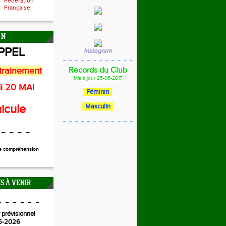
Fédération
Française
 N
PPEL
Instagram
_ _ _ _ _ _ _ _ _ _ _ _
trainement
Records du Club
Mis à jour 25-06-2017
i 20 MAI
Féminin
icule
Masculin
_ _ _ _ _ _ _ _ _ _ _ _
 _ _ _ _
re compréhension
S À VENIR
_ _ _ _ _ _
 prévisionnel
5-2026