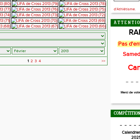
d'Athlétisme.
A T T E N T I O
RA
Pas d'en
Samed
1
2
3
4
>>
Can
_ _ _
Merci de vot
COMPÉTITION
_ _ _ _ 
Calendrier
202